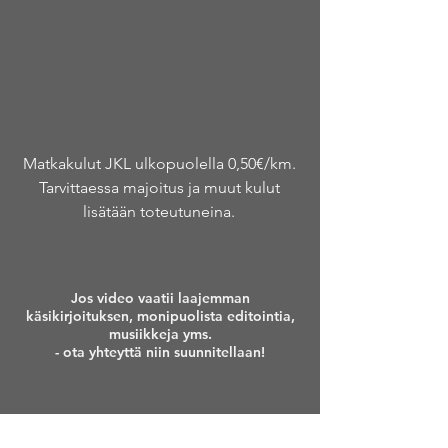
Matkakulut JKL ulkopuolella 0,50€/km.
Tarvittaessa majoitus ja muut kulut
lisätään toteutuneina.
Jos video vaatii laajemman
käsikirjoituksen, monipuolista editointia,
musiikkeja yms.
- ota yhteyttä niin suunnitellaan!