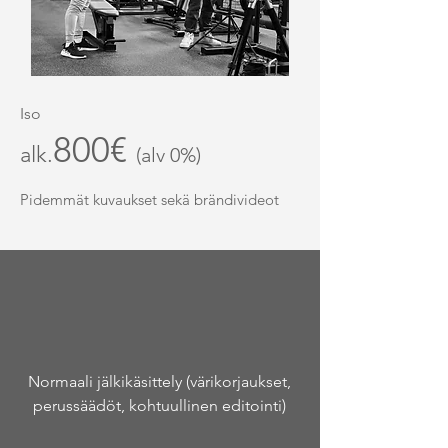
Iso
800€
alk.
(alv 0%)
Pidemmät kuvaukset sekä brändivideot
Normaali jälkikäsittely (värikorjaukset,
perussäädöt, kohtuullinen editointi)